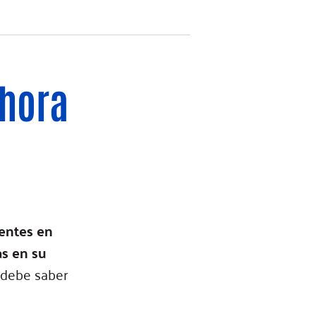
ahora
centes en
as en su
 debe saber