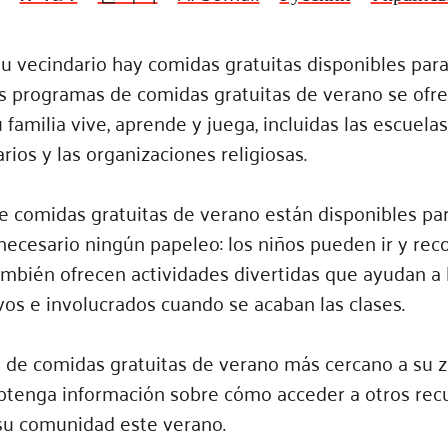
Blog
eaders
Hourgla
su vecindario hay comidas gratuitas disponibles para
Press R
ers
s programas de comidas gratuitas de verano se ofre
Communi
familia vive, aprende y juega, incluidas las escuelas,
ios y las organizaciones religiosas.
D
 comidas gratuitas de verano están disponibles par
s necesario ningún papeleo: los niños pueden ir y re
ambién ofrecen actividades divertidas que ayudan a 
os e involucrados cuando se acaban las clases.
 de comidas gratuitas de verano más cercano a su 
btenga información sobre cómo acceder a otros rec
su comunidad este verano.