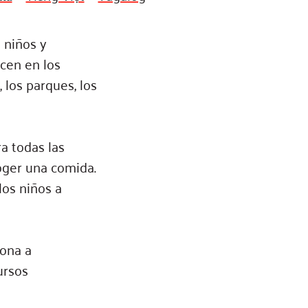
ss Podcast
 niños y
oom
cen en los
ty Grants
 los parques, los
a todas las
coger una comida.
los niños a
zona a
ursos