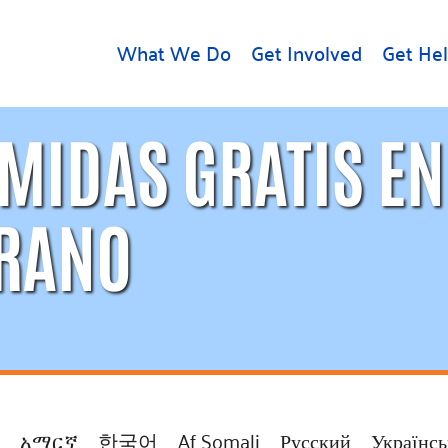
What We Do
Get Involved
Get He
MIDAS GRATIS EN
d
Get Help
About U
Rental Assistance
Leadersh
Free Tax Help
Financial
RANO
Student Resources
Our Com
to Equity
Food Resources
Careers
Housing Support for
Dr.
Youth
Contact 
cy
For Nonprofits
Accessibil
Group
g
Community Resources
Learn
አማርኛ
한국어
Af Somali
Русский
Українсь