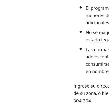
El program
menores de
adicionales
No se exige
estado lega
Las normas
adolescent
consumirse
en nombre 
Ingrese su direc
de su zona, o bi
304-304.