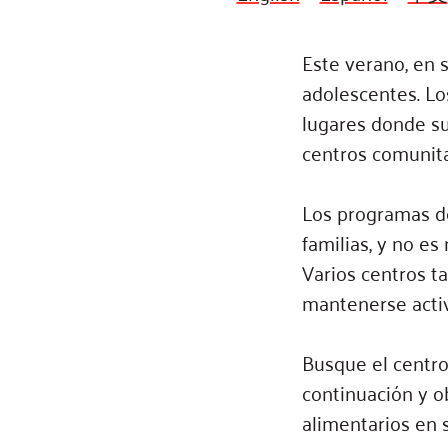
Connect
Building Collective
Emerging L
Indigenous
365
Este verano, en 
Communities Fund
Change Mak
adolescentes. Lo
Racial Equity
lugares donde su 
Coalition
Champions
centros comunitar
Advocacy
Serve
Community-Led
Project LEA
Los programas de
Systems Change
familias, y no e
Public Policy
Varios centros t
mantenerse activ
Busque el centro
continuación y o
alimentarios en 