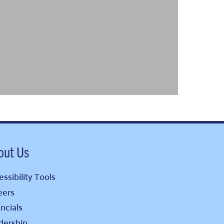
out Us
ssibility Tools
eers
ncials
dership