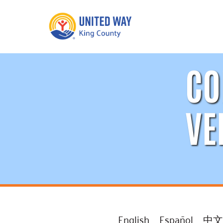
CO
What We Do
Get Involve
Our Neighbor Fund
Events
Financial Stability
VE
Volunteer
Educational
Opportunity
Free Tax
Preparation
Food Security
Celebrating 
Homelessness
King’s Lega
Prevention
Corporate 
Volunteerin
Equity Fund
English
Español
中文
Black Community