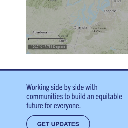
Working side by side with
communities to build an equitable
future for everyone.
GET UPDATES