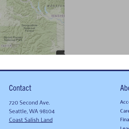
Contact
Ab
720 Second Ave.
Acce
Seattle, WA 98104
Car
Coast Salish Land
Fina
Lea