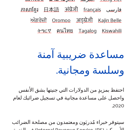
Fundraise
Our Commitment
Champions
Housing Support for Youth
to Equity
ភាសាខ្មែរ
日本語
अंग्रेजी
français
فارسی
Giving Communities
For Nonprofits
Careers
Ways to Give
ਅੰਗਰੇਜ਼ੀ
Oromoo
अङ्ग्रेजी
Kajin Belle
Community Resources
Contact Us
Gates Endowment
ትግርኛ
คนไทย
Tagalog
Kiswahili
Accessibility Tools
Companies
Tax Deductions
مساعدة ضريبية آمنة
Learn
Blog
وسلسة ومجانية.
Hourglass Podcast
Press Room
Community Grants
احتفظ بمزيدٍ من الدولارات التي جنيتها بشق الأنفس
واحصل على مساعدة مجانية في تسجيل ضرائبك لعام
2020.
سيتوفر خبراء مُدربَون ومعتمدون من مصلحة الضرائب
الأمريكية (Internal Revenue Service, IRS) في الفترة