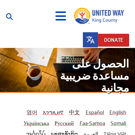
DONATE
What We Do
الحصول على
Our Neighbor Fund
مساعدة ضريبية
Get Involved
Financial Stability
Equity Fund
مجانية
Events
Black Community Building Collective
Educational Opportunity
Advocacy
Get Help
Community-Led Systems Change
Indigenous Communities Fund
Food Security
Volunteer
Rental Assistance
About Us
Homelessness Prevention
Racial Equity Coalition
Public Policy
Free Tax Preparation
Connect
영어
እንግሊዘኛ
中文
Español
English
Free Tax Help
Leadership
Celebrating Dr. King’s Legacy
Emerging Leaders 365
Serve
Student Resources
Українська
Русский
Faa-Samoa
Somali
Give
Financials
Corporate Group Volunteering
Change Makers
Project LEAD
Food Resources
အင်္ဂလိပ်
ພາສາອັງກິດ
العربية
Tiếng Việt