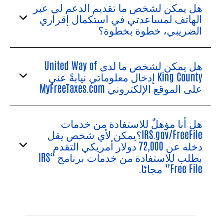
هل يمكن لشخص ما تقديم الدعم لي عبر
الهاتف لمساعدتي في استكمال إقراري
الضريبي، خطوة بخطوة؟
هل يمكن لشخص ما لدى United Way of
King County إدخال معلوماتي نيابةً عني
على الموقع الإلكتروني MyFreeTaxes.com
هل أنا مؤهلٌ للاستفادة من خدمات
IRS.gov/FreeFile؟يمكن لأي شخص يقل
دخله عن 72,000 دولار أمريكي التقدم
بطلب للاستفادة من خدمات برنامج “IRS
Free File” مجانًا.